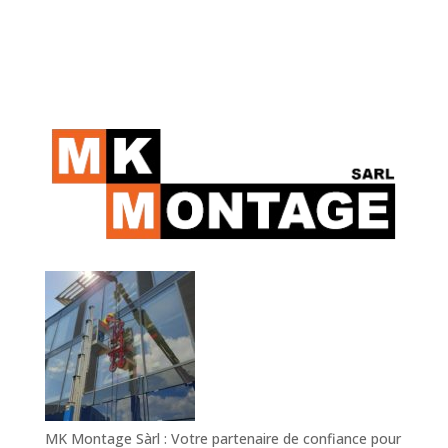
A
l
t
e
r
n
a
t
i
v
e
:
MK Montage Sàrl : Votre partenaire de confiance pour