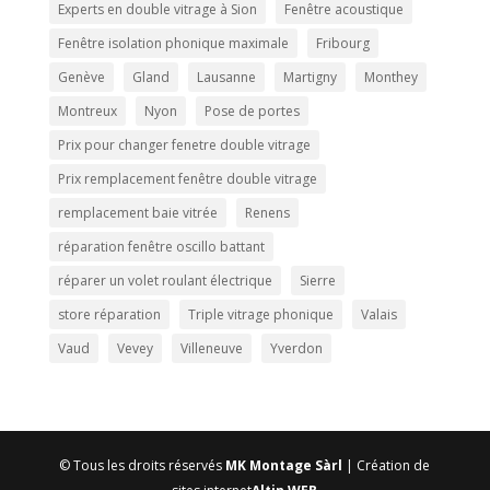
Experts en double vitrage à Sion
Fenêtre acoustique
Fenêtre isolation phonique maximale
Fribourg
Genève
Gland
Lausanne
Martigny
Monthey
Montreux
Nyon
Pose de portes
Prix pour changer fenetre double vitrage
Prix remplacement fenêtre double vitrage
remplacement baie vitrée
Renens
réparation fenêtre oscillo battant
réparer un volet roulant électrique
Sierre
store réparation
Triple vitrage phonique
Valais
Vaud
Vevey
Villeneuve
Yverdon
© Tous les droits réservés
MK Montage Sàrl
| Création de